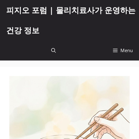
컨
피지오 포럼 | 물리치료사가 운영하는
텐
츠
로
건강 정보
건
너
뛰
Menu
기