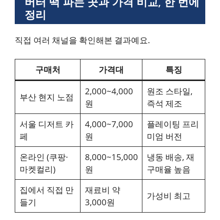
버터 떡 파는 곳과 가격 비교, 한 번에
정리
직접 여러 채널을 확인해본 결과예요.
구매처
가격대
특징
2,000~4,000
원조 스타일,
부산 현지 노점
원
즉석 제조
서울 디저트 카
4,000~7,000
플레이팅 프리
페
원
미엄 버전
온라인 (쿠팡·
8,000~15,000
냉동 배송, 재
마켓컬리)
원
구매율 높음
집에서 직접 만
재료비 약
가성비 최고
들기
3,000원